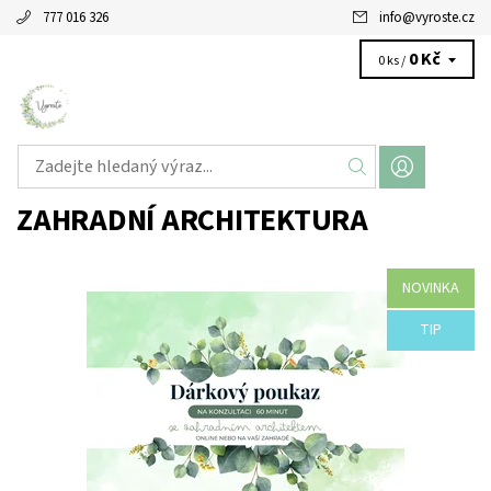
777 016 326
info
@
vyroste.cz
0 Kč
0 ks /
ZAHRADNÍ ARCHITEKTURA
NOVINKA
Nevíte si rady s dárkem pro své blízké na míru? Darujte jim třeba
hodinu odborné konzultace na jejich zahrádce... Napiště nám na...
TIP
Dostupnost:
Skladem
Značka:
VYROSTE