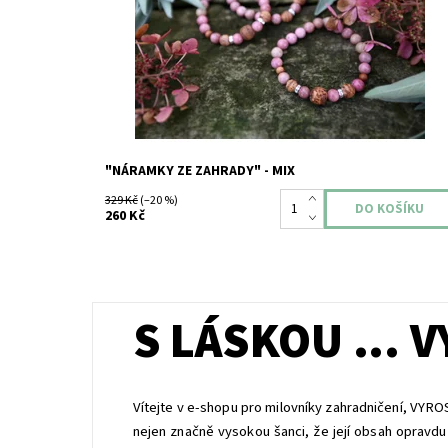
dětské velikosti. V nabídce máme také krabičku...
Dostupnost:
Skladem
"NÁRAMKY ZE ZAHRADY" - MIX
329 Kč
(–20 %)
260 Kč
S LÁSKOU ... 
Vítejte v e-shopu pro milovníky zahradničení, VYR
nejen značně vysokou šanci, že její obsah opravdu 