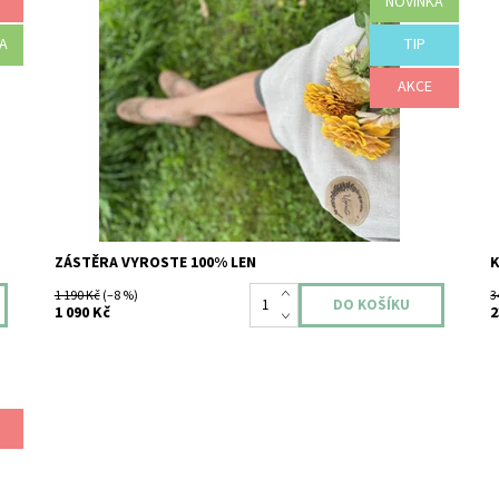
NOVINKA
Na zahradě vám to nemusí jen jít od ruky...může vám to
N
taky pěkně slušet! Dárková krabice, obsahující vysoce
F
kvalitní, originálně navrženou ZÁSTĚRU pro zahradničení
A
TIP
D
zn. VYROSTE, vyrobenou beskydskou šicí dílnou z
Z
kvalitního 100% lnu. Univerzální...
AKCE
Z
Dostupnost:
Skladem
ZÁSTĚRA VYROSTE 100% LEN
K
1 190 Kč
(–8 %)
3
1 090 Kč
2
i