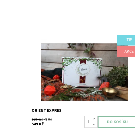
TIP
Kolekce orientálních bylinek pro asijskou kuchyni v
krásném dárkovém balení s návodem pro pěstování a
archem samolepek na květníky.
AKCE
Dostupnost:
Skladem
ORIENT EXPRES
599 Kč
(–8 %)
549 Kč