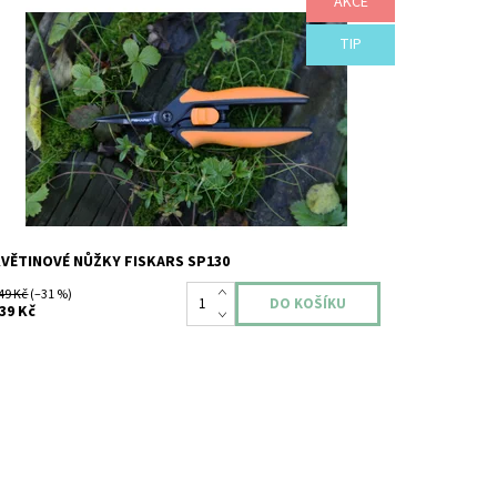
AKCE
ůžky na ošetřování a přesnou sklizeň květin a bylinek
iskars SP130 - aktuální model s ostřím ve stříbrné barvě.
TIP
ostupnost:
Skladem
načka:
Fiskars
áruka:
2 roky
VĚTINOVÉ NŮŽKY FISKARS SP130
49 Kč
(–31 %)
39 Kč