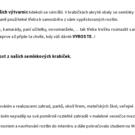
ašich výtvarnic
kdekoli se vám líbí. V krabičkách ukryté obaly se semínky 
aně použitelné třeba k samosběru z vámi vypěstovaných rostlin.
 kamarády, paní učitelky, novomanžele, ... tak třeba trošku rozmazlit sam
eprve až přijde ta chvíle, kdy váš dárek
VYROSTE
...!
ost z našich semínkových krabiček.
áním a realizacemi zahrad, parků, okolí firem, mateřských škol, veřejné z
rávím nejraději na své poměrně rozlehlé zahradě v malebné vesničce mezi
ostem a navrhování rostlin do interiéru a dále pokračovala studiem na M