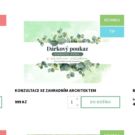
NOVINKA
Nevíte si rady s dárkem pro své blízké na míru? Darujte jim
N
třeba hodinu odborné konzultace na jejich zahrádce...
n
Napiště nám na info@vyroste.cz přímo o termín nebo
TIP
D
darujte náš Dárkový poukaz svým blízkým.
Dostupnost:
Skladem
Značka:
VYROSTE
KONZULTACE SE ZAHRADNÍM ARCHITEKTEM
B
5
999 Kč
4