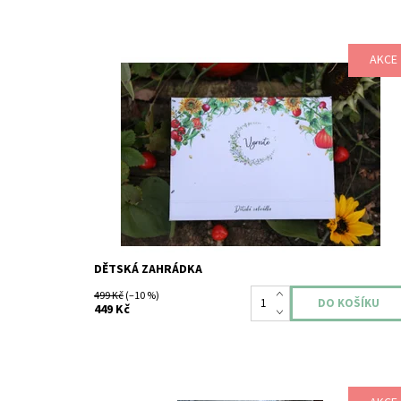
AKCE
Kolekce oblíbené zeleniny vhodná i pro děti a zahrádkáře
začátečníky.
Dostupnost:
Skladem
DĚTSKÁ ZAHRÁDKA
499 Kč
(–10 %)
449 Kč