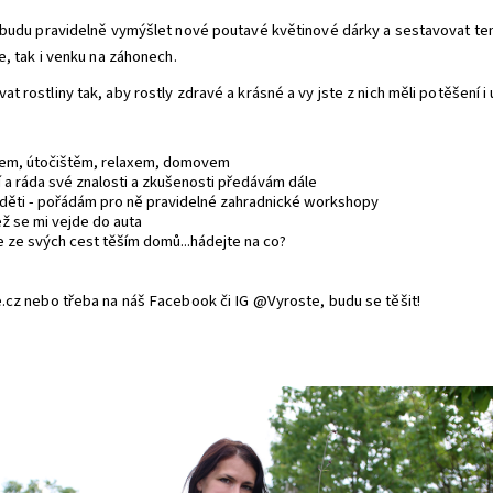
 budu pravidelně vymýšlet nové poutavé květinové dárky a sestavovat ten
e, tak i venku na záhonech.
 rostliny tak, aby rostly zdravé a krásné a vy jste z nich měli potěšení i 
íčkem, útočištěm, relaxem, domovem
ení a ráda své znalosti a zkušenosti předávám dále
é děti - pořádám pro ně pravidelné zahradnické workshopy
než se mi vejde do auta
 se ze svých cest těším domů...hádejte na co?
e.cz nebo třeba na náš Facebook či IG @Vyroste, budu se těšit!