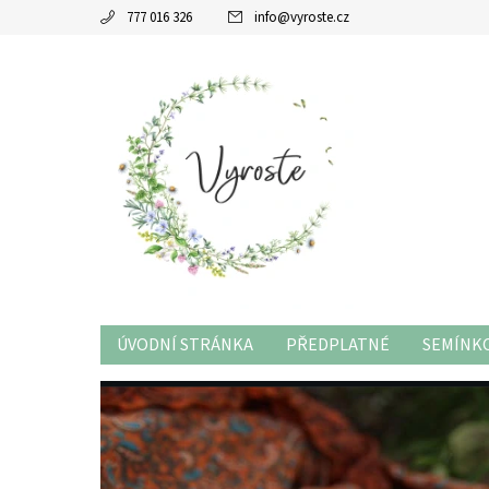
777 016 326
info
@
vyroste.cz
ÚVODNÍ STRÁNKA
PŘEDPLATNÉ
SEMÍNKO
RADY A TIPY