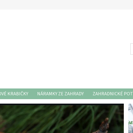
VÉ KRABIČKY
NÁRAMKY ZE ZAHRADY
ZAHRADNICKÉ POT