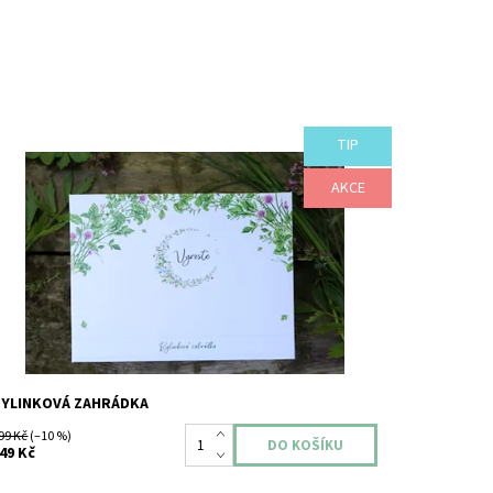
TIP
árková krabice semínek nejoblíbenějších kuchyňských
ylinek.
AKCE
ostupnost:
Skladem
načka:
VYROSTE
áruka:
2 roky
BYLINKOVÁ ZAHRÁDKA
99 Kč
(–10 %)
49 Kč