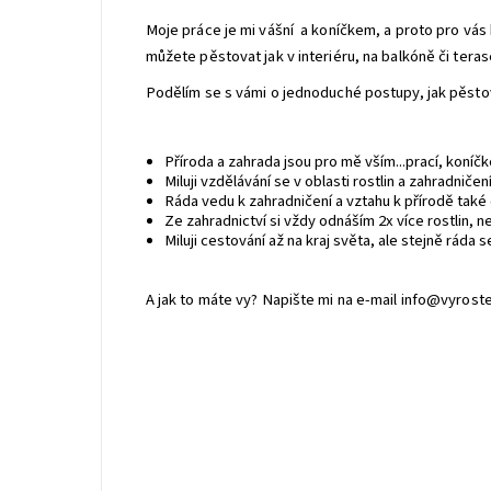
Moje práce je mi vášní a koníčkem, a proto pro vás
můžete pěstovat jak v interiéru, na balkóně či teras
Podělím se s vámi o jednoduché postupy, jak pěstovat
Příroda a zahrada jsou pro mě vším...prací, kon
Miluji vzdělávání se v oblasti rostlin a zahradnič
Ráda vedu k zahradničení a vztahu k přírodě tak
Ze zahradnictví si vždy odnáším 2x více rostlin, 
Miluji cestování až na kraj světa, ale stejně ráda
A jak to máte vy? Napište mi na e-mail info@vyrost