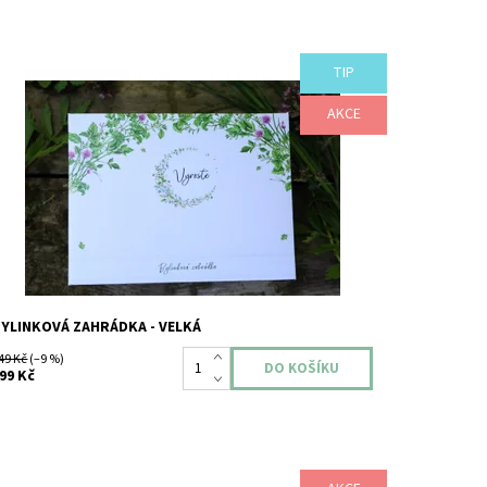
TIP
yní VĚTŠÍ! Nejoblíbenější semínková kolekce VYROSTE
yní rozšířená o další oblíbené bylinky!
AKCE
ostupnost:
Skladem
YLINKOVÁ ZAHRÁDKA - VELKÁ
49 Kč
(–9 %)
99 Kč