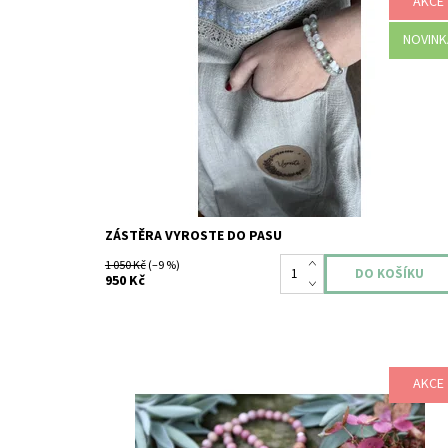
AKCE
I na zahradě Vám to může slušet! Třeba v naší originální
lněné zástěře VYROSTE, určené nejen k zahradničení.
Ušito precizně šikovnými ručičkami pod Beskydami 100%
NOVINK
len vyšší gramáže Logo z pravé hovězí kůže Zdobeno
kvalitní stuhou a lněnou krajkou
Dostupnost:
Skladem
ZÁSTĚRA VYROSTE DO PASU
1 050 Kč
(–9 %)
950 Kč
AKCE
Originální semínkové náramky VYROSTE s příběhem
mohou být krásným dárkem k jakékoliv příležitosti. Třeba 
jako dárek pro svatební hosty. Kterýkoliv z našich
náramků vyrobíme jak v dámské, tak i v pánské nebo