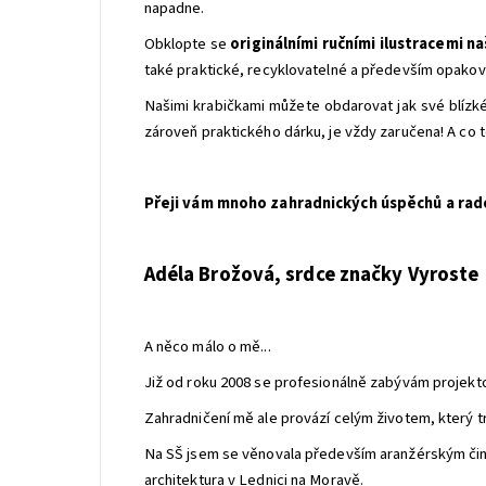
napadne.
Obklopte se
originálními ručními ilustracemi n
také praktické, recyklovatelné a především opakov
Našimi krabičkami můžete obdarovat jak své blízké,
zároveň praktického dárku, je vždy zaručena! A co t
Přeji vám mnoho zahradnických úspěchů a rad
Adéla Brožová, srdce značky Vyroste
A něco málo o mě...
Již od roku 2008 se profesionálně zabývám projektov
Zahradničení mě ale provází celým životem, který t
Na SŠ jsem se věnovala především aranžérským činn
architektura v Lednici na Moravě.