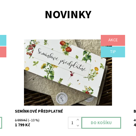
NOVINKY
AKCE
Semínkové předplatné k objednání během celého roku!
D
Záleží na Vás, kdy se rozhodnete semínkové předplatné
b
darovat. Obdarovanému zašleme vždy krabičku nejbližší
TIP
D
danému termínu a následně budou doposlány 3 další
Z
krabičky postupně dle termínu vhodného...
Z
Dostupnost:
Skladem
SEMÍNKOVÉ PŘEDPLATNÉ
1 999 Kč
(–10 %)
4
1 799 Kč
4