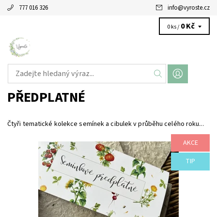
777 016 326
info
@
vyroste.cz
0 Kč
0 ks /
PŘEDPLATNÉ
Čtyři tematické kolekce semínek a cibulek v průběhu celého roku...
AKCE
Semínkové předplatné k objednání během celého roku! Záleží
na Vás, kdy se rozhodnete semínkové předplatné darovat.
Obdarovanému zašleme...
TIP
Dostupnost:
Skladem