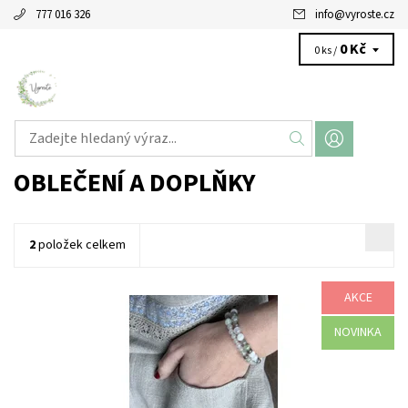
777 016 326
info
@
vyroste.cz
0 Kč
0 ks /
OBLEČENÍ A DOPLŇKY
2
položek celkem
AKCE
I na zahradě Vám to může slušet! Třeba v naší originální lněné
zástěře VYROSTE, určené nejen k zahradničení. Ušito precizně
šikovnými ručičkami...
NOVINKA
Dostupnost:
Skladem