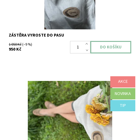
ZÁSTĚRA VYROSTE DO PASU
1 050 Kč
(–9 %)
950 Kč
AKCE
Na zahradě vám to nemusí jen jít od ruky...může vám to taky
pěkně slušet! Dárková krabice, obsahující vysoce kvalitní,
originálně...
NOVINKA
Dostupnost:
Skladem
TIP