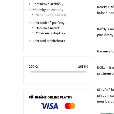
Semínkové krabičky
Kolekce té
Náramky ze zahrady
krásně pod
Náramky ze zahrady
Zahradnické potřeby
Hnojiva a nářadí
Každý z ná
Oblečení a doplňky
plná úrody 
Zahradní architektura
Náramky lz
260
Kč
261
Kč
Délka nára
pružném pr
Dřevěné ko
přírodní s
PŘIJÍMÁME ONLINE PLATBY
mění barvu 
Originál