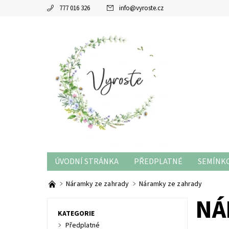
777 016 326
info
@
vyroste.cz
ÚVODNÍ STRÁNKA
PŘEDPLATNÉ
SEMÍNKO
RADY A TIPY
Náramky ze zahrady
Náramky ze zahrady
NÁ
KATEGORIE
Předplatné