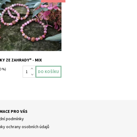
m mohou být krásným dárkem k
 příležitosti. Třeba i jako dárek
bní hosty....
ost:
Skladem
Y ZE ZAHRADY" - MIX
0 %)
MACE PRO VÁS
ní podmínky
ky ochrany osobních údajů