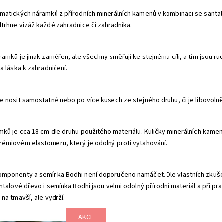
matických náramků z přírodních minerálních kamenů v kombinaci se sant
trhne vizáž každé zahradnice či zahradníka.
ramků je jinak zaměřen, ale všechny směřují ke stejnému cíli, a tím jsou r
a láska k zahradničení.
e nosit samostatně nebo po více kusech ze stejného druhu, či je libovoln
mků je cca 18 cm dle druhu použitého materiálu. Kuličky minerálních kame
émiovém elastomeru, který je odolný proti vytahování.
mponenty a semínka Bodhi není doporučeno namáčet. Dle vlastních zkušen
antalové dřevo i semínka Bodhi jsou velmi odolný přírodní materiál a při
na tmavší, ale vydrží.
AKCE
ní semínkové náramky VYROSTE s