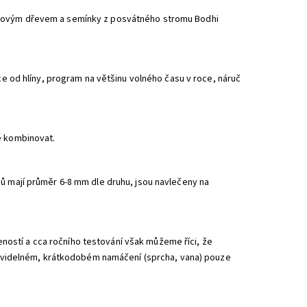
alovým dřevem a semínky z posvátného stromu Bodhi
uce od hlíny, program na většinu volného času v roce, náruč
ě kombinovat.
nů mají průměr 6-8 mm dle druhu, jsou navlečeny na
ostí a cca ročního testování však můžeme říci, že
 pravidelném, krátkodobém namáčení (sprcha, vana) pouze