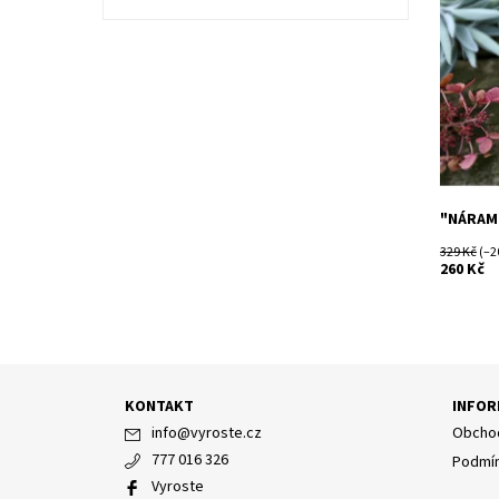
příběhe
jakékoliv
pro svate
Dostupn
"NÁRAMK
329 Kč
(–2
260 Kč
KONTAKT
INFOR
info
@
vyroste.cz
Obchod
777 016 326
Podmín
Vyroste