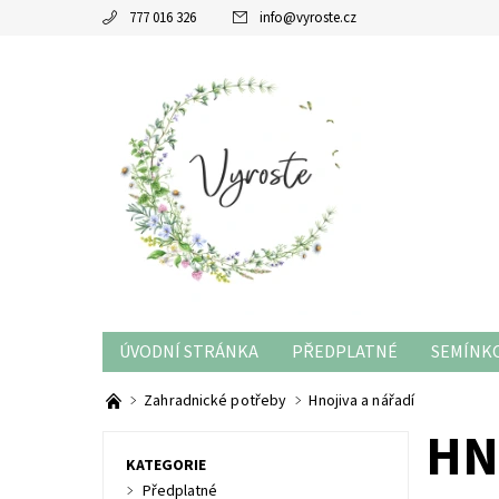
777 016 326
info
@
vyroste.cz
ÚVODNÍ STRÁNKA
PŘEDPLATNÉ
SEMÍNKO
RADY A TIPY
Zahradnické potřeby
Hnojiva a nářadí
HN
KATEGORIE
Předplatné