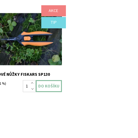
AKCE
 ošetřování a přesnou sklizeň
bylinek Fiskars SP130 - aktuální
ostřím ve stříbrné barvě.
TIP
ost:
Skladem
Fiskars
2 roky
VÉ NŮŽKY FISKARS SP130
1 %)