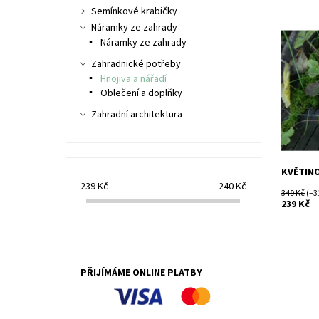
Semínkové krabičky
Nůžky na
Náramky ze zahrady
květin a 
Náramky ze zahrady
model s 
Zahradnické potřeby
Dostupn
Hnojiva a nářadí
Značka:
Oblečení a doplňky
Záruka:
Zahradní architektura
KVĚTINO
239
Kč
240
Kč
349 Kč
(–3
239 Kč
PŘIJÍMÁME ONLINE PLATBY