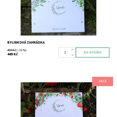
BYLINKOVÁ ZAHRÁDKA
499 Kč
(–10 %)
449 Kč
AKCE
Kolekce oblíbené zeleniny vhodná i pro děti a zahrádkáře
začátečníky.
Dostupnost:
Skladem