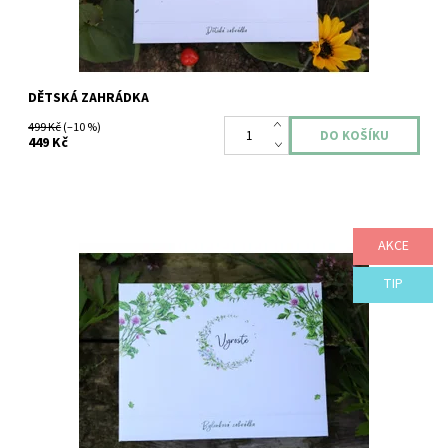
DĚTSKÁ ZAHRÁDKA
499 Kč
(–10 %)
449 Kč
AKCE
Nyní VĚTŠÍ! Nejoblíbenější semínková kolekce VYROSTE nyní
rozšířená o další oblíbené bylinky!
TIP
Dostupnost:
Skladem