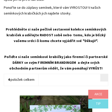
Ponořte se do záplavy semínek, které vám VYROSTOU! V našich
semínkových krabičkách jich najdete stovky.
Prohlédněte si naše pečlivě sestavené kolekce semínkových
krabiček a udělejte RADOST sobě nebo tomu, kdo je blízký
vašemu srdci či komu chcete vyjádřit své "Děkuji!".
Pořiďte si naše semínkové krabičky jako firemní či partnerské
DÁRKY se svým FIREMNÍM BRANDINGEM a dejte svých
obchodním partnerům vědět, že vám pomáhají VYRŮST!
4
položek celkem
AKCE
Dárková krabice semínek nejoblíbenějších kuchyňských bylinek.
Dostupnost:
Skladem
TIP
Značka:
VYROSTE
Záruka:
2 roky