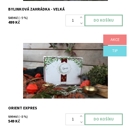
BYLINKOVÁ ZAHRÁDKA - VELKÁ
549 Kč
(–9 %)
499 Kč
AKCE
Kolekce orientálních bylinek pro asijskou kuchyni v krásném
dárkovém balení s návodem pro pěstování a archem samolepek
na květníky.
TIP
Dostupnost:
Skladem
ORIENT EXPRES
599 Kč
(–8 %)
549 Kč