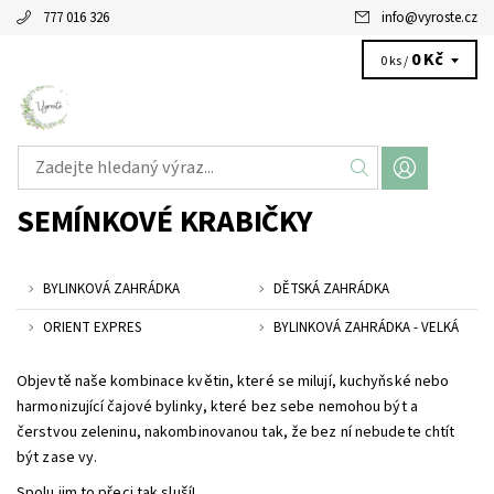
777 016 326
info
@
vyroste.cz
0 Kč
0 ks /
SEMÍNKOVÉ KRABIČKY
BYLINKOVÁ ZAHRÁDKA
DĚTSKÁ ZAHRÁDKA
ORIENT EXPRES
BYLINKOVÁ ZAHRÁDKA - VELKÁ
Objevtě naše kombinace květin, které se milují, kuchyňské nebo
harmonizující čajové bylinky, které bez sebe nemohou být a
čerstvou zeleninu, nakombinovanou tak, že bez ní nebudete chtít
být zase vy.
Spolu jim to přeci tak sluší!