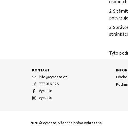
osobních 
2. S těmi
potvrzuje
3. Správc
stránkách
Tyto podm
KONTAKT
INFOR
info
@
vyroste.cz
Obchod
777 016 326
Podmín
Vyroste
vyroste
2026 © Vyroste, všechna práva vyhrazena