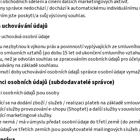
í obchodních sdělení a činění dalších marketingových aktivit.
rany správce nedochází / dochází k automatickému individuálnímu
ím jste poskytl/a svůj výslovný souhlas.
 uchovávání údajů
e uchovává osobní údaje
u nezbytnou k výkonu práv a povinností vyplývajících ze smluvníh
to smluvních vztahů (po dobu 15 let od ukončení smluvního vztahu
, než je odvolán souhlas se zpracováním osobních údajů pro účely 
vávány na základě souhlasu.
lynutí doby uchovávání osobních údajů správce osobní údaje vymaž
mci osobních údajů (subdodavatelé správce)
ci osobních údajů jsou osoby
ící se na dodání zboží / služeb / realizaci plateb na základě smlouv
jící služby provozování e-shopu (Shoptet) a další služby v souvisl
jící marketingové služby.
ce nemá / má v úmyslu předat osobní údaje do třetí země (do zem
údajů ve třetích zemích jsou poskytovatelé mailingových služeb 
 práva