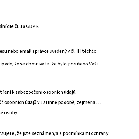
ní dle čl. 18 GDPR.
u nebo email správce uvedený v čl. III těchto
ípadě, že se domníváte, že bylo porušeno Vaší
atření k zabezpečení osobních údajů.
išť osobních údajů v listinné podobě, zejména …
né osoby.
rzujete, že jste seznámen/a s podmínkami ochrany