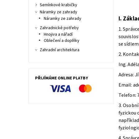
Semínkové krabičky
Náramky ze zahrady
I.
Zákla
Náramky ze zahrady
Zahradnické potřeby
1. Správc
Hnojiva a nářadí
souvislos
Oblečení a doplňky
se sídlem 
Zahradní architektura
2. Kontak
Ing. Adél
Adresa: J
PŘIJÍMÁME ONLINE PLATBY
Email: a
Telefon:
3. Osobní
fyzickou 
například 
fyziologi
4. Správc