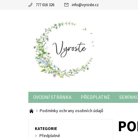
777 016 326
info
@
vyroste.cz
ÚVODNÍ STRÁNKA
PŘEDPLATNÉ
SEMÍNKO
RADY A TIPY
Podmínky ochrany osobních údajů
PO
KATEGORIE
Předplatné