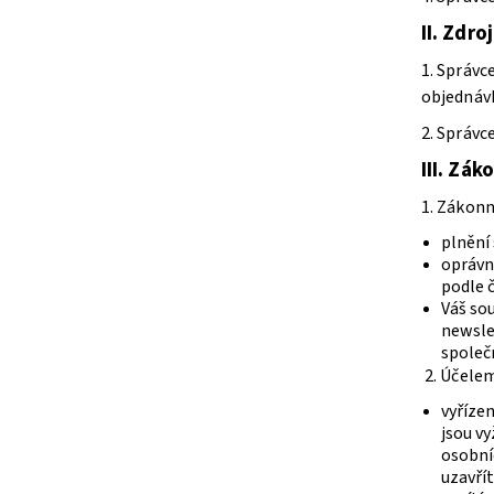
II.
Zdroj
1. Správc
objednávk
2. Správc
III.
Záko
1. Zákon
plnění 
oprávn
podle č
Váš so
newslet
společn
2. Účele
vyřízen
jsou vy
osobní
uzavřít