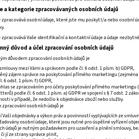
e a kategorie zpracovávaných osobních údajů
e zpracovává osobní údaje, které jste mu poskytl/a nebo osobní úd
y.
e zpracovává Vaše identifikační a kontaktní údaje a údaje nezbytn
nný důvod a účel zpracování osobních údajů
ným důvodem zpracování osobních údajů je
smlouvy mezi Vámi a správcem podle čl. 6 odst. 1 písm. b) GDPR,
ěný zájem správce na poskytování přímého marketingu (zejména p
l. 6 odst. 1 písm. f) GDPR,
uhlas se zpracováním pro účely poskytování přímého marketingu (
terů) podle čl. 6 odst. 1 písm. a) GDPR ve spojení s § 7 odst. 2 zá
osti v případě, že nedošlo k objednávce zboží nebo služby.
m zpracování osobních údajů je
í Vaší objednávky a výkon práv a povinností vyplývajících ze smlu
žadovány osobní údaje, které jsou nutné pro úspěšné vyřízení obj
ch údajů je nutným požadavkem pro uzavření a plnění smlouvy, b
 či jí ze strany správce plnit,