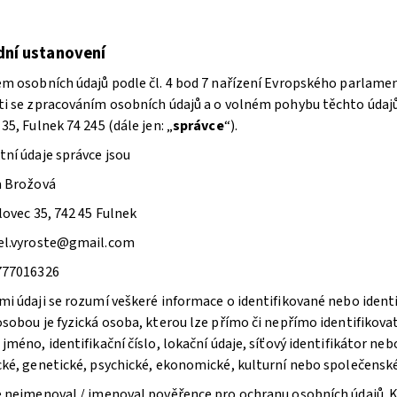
dní ustanovení
em osobních údajů podle čl. 4 bod 7 nařízení Evropského parlamen
ti se zpracováním osobních údajů a o volném pohybu těchto údajů 
35, Fulnek 74 245 (dále jen: „
správce
“).
tní údaje správce jsou
a Brožová
ílovec 35, 742 45 Fulnek
del.vyroste@gmail.com
 777016326
mi údaji se rozumí veškeré informace o identifikované nebo ident
osobou je fyzická osoba, kterou lze přímo či nepřímo identifikova
jméno, identifikační číslo, lokační údaje, síťový identifikátor nebo
cké, genetické, psychické, ekonomické, kulturní nebo společenské 
e nejmenoval / jmenoval pověřence pro ochranu osobních údajů. 