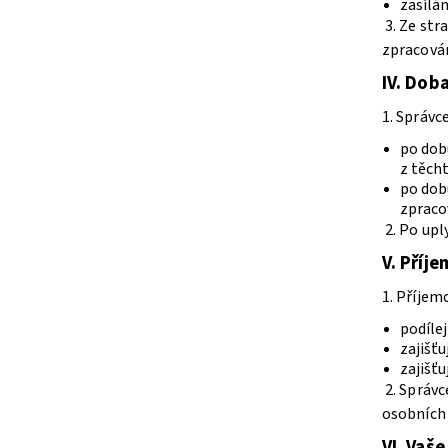
zasílán
3. Ze st
zpracován
IV.
Doba
1. Správc
po dob
z těch
po dobu
zpraco
2. Po up
V.
Příje
1. Příjem
podílej
zajišťu
zajišťu
2. Správ
osobních 
VI.
Vaše