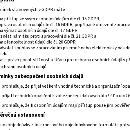
dmínek stanovených v GDPR máte
na přístup ke svým osobním údajům dle čl. 15 GDPR,
pravu osobních údajů dle čl. 16 GDPR, popřípadě omezení zpracová
a výmaz osobních údajů dle čl. 17 GDPR.
znést námitku proti zpracování dle čl. 21 GDPR a
a přenositelnost údajů dle čl. 20 GDPR.
odvolat souhlas se zpracováním písemně nebo elektronicky na adres
ek.
máte právo podat stížnost u Úřadu pro ochranu osobních údajů v př
ochranu osobních údajů.
mínky zabezpečení osobních údajů
e prohlašuje, že přijal veškerá vhodná technická a organizační op
e přijal technická opatření k zabezpečení datových úložišť a úlož
e prohlašuje, že k osobním údajům mají přístup pouze jím pověře
ěrečná ustanovení
áním objednávky z internetového objednávkového formuláře potv