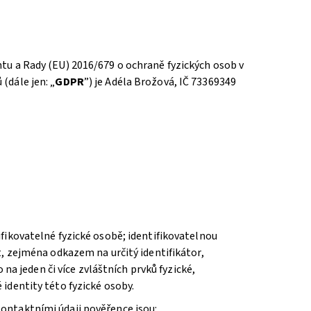
tu a Rady (EU) 2016/679 o ochraně fyzických osob v
(dále jen: „
GDPR
”) je Adéla Brožová, IČ 73369349
ifikovatelné fyzické osobě; identifikovatelnou
t, zejména odkazem na určitý identifikátor,
 na jeden či více zvláštních prvků fyzické,
identity této fyzické osoby.
Kontaktními údaji pověřence jsou: