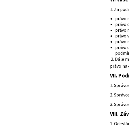
1. Za po
právo 
právo o
právo n
právo v
právo n
právo 
podmín
2. Dále 
právo na 
VII.
Pod
1. Správc
2. Správc
3. Správc
VIII.
Záv
1. Odesl