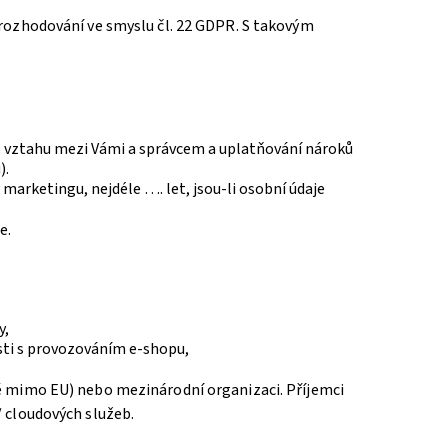
 rozhodování ve smyslu čl. 22 GDPR. S takovým
o vztahu mezi Vámi a správcem a uplatňování nároků
).
marketingu, nejdéle …. let, jsou-li osobní údaje
e.
y,
osti s provozováním e-shopu,
ě mimo EU) nebo mezinárodní organizaci. Příjemci
/ cloudových služeb.