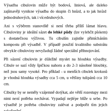
Výsadba cibulovin může být bodová, liniová, ale daleko
zajímavěji vynikne výsadba do skupin či hnízd, a to jak hnízd
jednodruhových, tak i vícedruhových.
Ani s výběrem stanoviště si není třeba příliš lámat hlavu.
Cibuloviny je ideální sázet
do lehké půdy
(lze vylehčit pískem)
s dostatečnou výživou. Tu cibulím zajistíte přimícháním
kompostu při výsadbě. V případě použití kvalitního substrátu
obvykle cibuloviny nevyžadují žádné speciální přihnojování.
Při sázení cibulovin je důležité myslet na hloubku výsadby.
Cibule se sazí vždy špičkou nahoru a do 2-3 násobné hloubky,
než jsou samy vysoké. Pro příklad - u menších cibulek krokusů
je vhodná hloubka výsadby cca 5 cm, u většiny tulipánů cca 10
cm.
Cibulky by se neměly vzájemně dotýkat, ale větší rozestupy mezi
nimi není potřeba nechávat. Vypadají nejlépe blíže u sebe. Po
výsadbě je potřeba cibuloviny zalévat a podpořit tím jejich
zakořenění.