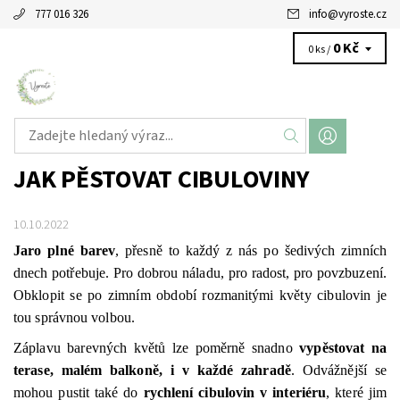
777 016 326
info
@
vyroste.cz
0 Kč
0 ks /
JAK PĚSTOVAT CIBULOVINY
10.10.2022
Jaro plné barev
, přesně to každý z nás po šedivých zimních
dnech potřebuje. Pro dobrou náladu, pro radost, pro povzbuzení.
Obklopit se po zimním období rozmanitými květy cibulovin je
tou správnou volbou.
Záplavu barevných květů lze poměrně snadno
vypěstovat na
terase, malém balkoně, i v každé zahradě
. Odvážnější se
mohou pustit také do
rychlení cibulovin v interiéru
, které jim