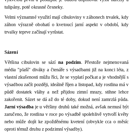
tulipány, poté okrasné česneky.
Velmi významné využití mají cibuloviny v záhonech trvalek, kdy
záhon výrazně obohatí o kvetoucí jarní aspekt v období, kdy
trvalky teprve začínají vyrůstat.
Sázení
Většina cibulovin se sází
na podzim
. Přestože nejmenovaná
média "plaší" diváky a čtenáře s výsadbami již na konci léta, z
vlastní zkušenosti můžu říci, že se vyplatí počkat a je vhodnější s
výsadbou začít později, ideálně říjen a listopad, kdy rostlina má v
půdě dostatek vláhy a než přijdou zimní mrazy, stihne lehce
zakořenit. Sázet se dá až do té doby, dokud není zamrzlá půda.
Jarní výsadba
je u většiny druhů také možná, avšak nemusí být
zaručeno, že rostlina v roce po výsadbě spolehlivě vytvoří květy
nebo může dojít ke zpožděnému kvetení (obvykle cca o měsíc
oproti témuž druhu z podzimní výsadby).