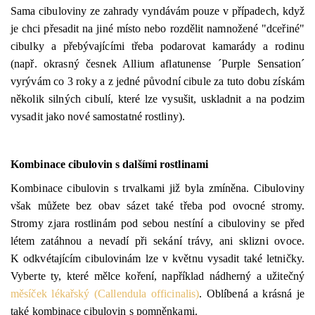
Sama cibuloviny ze zahrady vyndávám pouze v případech, když
je chci přesadit na jiné místo nebo rozdělit namnožené "dceřiné"
cibulky a přebývajícími třeba podarovat kamarády a rodinu
(např. okrasný česnek Allium aflatunense ´Purple Sensation´
vyrývám co 3 roky a z jedné původní cibule za tuto dobu získám
několik silných cibulí, které lze vysušit, uskladnit a na podzim
vysadit jako nové samostatné rostliny).
Kombinace cibulovin s dalšími rostlinami
Kombinace cibulovin s trvalkami již byla zmíněna. Cibuloviny
však můžete bez obav sázet také třeba pod ovocné stromy.
Stromy zjara rostlinám pod sebou nestíní a cibuloviny se před
létem zatáhnou a nevadí při sekání trávy, ani sklizni ovoce.
K odkvétajícím cibulovinám lze v květnu vysadit také letničky.
Vyberte ty, které mělce koření, například nádherný a užitečný
měsíček lékařský (Callendula officinalis)
. Oblíbená a krásná je
také kombinace cibulovin s pomněnkami.