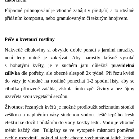
Případné přihnojování je vhodné zahájit v předjaří, a to ideálně
přidáním kompostu, nebo granulovaným či tekutým hnojivem.
Péče o kvetoucí rostliny
Nakvetlé cibuloviny si obvykle dobře poradí s jarními mrazíky,
není tedy nutné je zakrývat. Aby narostly krásně vysoké
s bohatými květy, je v suchém jaru důležitá
pravidelná
zálivka
dle potřeby, ale obecně alespoň 2x týdně. Při řezu květů
do vázy je vhodné na rostlině ponechat 1-2 spodní listy, aby se
cibulka přirozeně zatáhla, získala tímto zpět živiny a bez újmy
uzavřela svou vegetační sezónu.
Životnost řezaných květů je možné prodloužit seříznutím stonků
zešikma a naplněním vázy studenou vodou. Ještě lepšího fresh
efektu lze docílit přidáním do vody kostky ledu. Vodu je vhodné
měnit každý den. Tulipány se ve vytopené místnosti poměrně
rychle rozevírají, pokud si tedy chcete vychutnávat jejich krásu