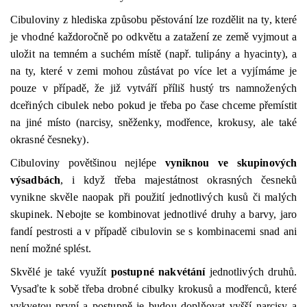
Cibuloviny z hlediska způsobu pěstování lze rozdělit na ty, které
je vhodné každoročně po odkvětu a zatažení ze země vyjmout a
uložit na temném a suchém místě (např. tulipány a hyacinty), a
na ty, které v zemi mohou zůstávat po více let a vyjímáme je
pouze v případě, že již vytváří příliš hustý trs namnožených
dceřiných cibulek nebo pokud je třeba po čase chceme přemístit
na jiné místo (narcisy, sněženky, modřence, krokusy, ale také
okrasné česneky).
Cibuloviny povětšinou nejlépe
vyniknou ve skupinových
výsadbách
, i když třeba majestátnost okrasných česneků
vynikne skvěle naopak při použití jednotlivých kusů či malých
skupinek. Nebojte se kombinovat jednotlivé druhy a barvy, jaro
fandí pestrosti a v případě cibulovin se s kombinacemi snad ani
není možné splést.
Skvělé je také využít
postupné nakvétání
jednotlivých druhů.
Vysaďte k sobě třeba drobné cibulky krokusů a modřenců, které
vykvetou první a postupně je budou doplňovat vyšší narcisy a