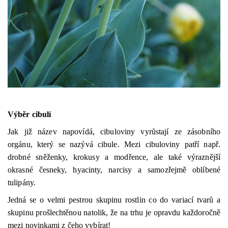
Výběr cibulí
Jak již název napovídá, cibuloviny vyrůstají ze zásobního
orgánu, který se nazývá cibule. Mezi cibuloviny patří např.
drobné sněženky, krokusy a modřence, ale také výraznější
okrasné česneky, hyacinty, narcisy a samozřejmě oblíbené
tulipány.
Jedná se o velmi pestrou skupinu rostlin co do variací tvarů a
skupinu prošlechtěnou natolik, že na trhu je opravdu každoročně
mezi novinkami z čeho vybírat!